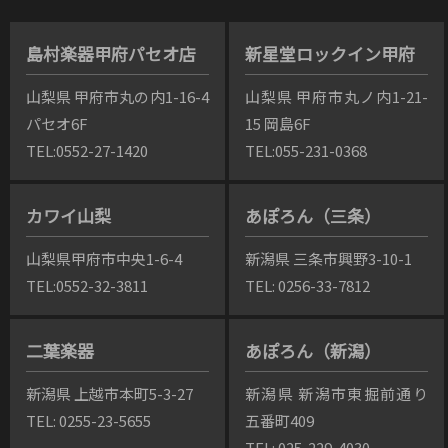
島村楽器甲府パセオ店
新星堂ロックイン甲府
山梨県 甲府市丸の内1-16-4
山梨県 甲府市丸ノ内1-21-
パセオ6F
15 岡島6F
TEL:0552-27-1420
TEL:055-231-0368
カワイ山梨
あぽろん（三条）
山梨県甲府市中央1-6-4
新潟県 三条市興野3-10-1
TEL:0552-32-3811
TEL: 0256-33-7812
二葉楽器
あぽろん（新潟）
新潟県 上越市本町5-3-27
新潟県 新潟市東掘前通り
TEL: 0255-23-5655
五番町409
TEL: 025-229-4030