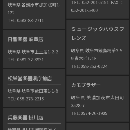
TEL: 052-201-5151 FAX：
岐阜県 各務原市那加桜町1-
052-201-5400
122
TEL: 0583-83-2711
ミュージックハウスフ
レンズ
日響楽器 岐阜店
岐阜県 岐阜市鏡島精華3-5-
岐阜県 岐阜市上土居1-2-2
9 青木ビル1F
TEL: 0582-32-8931
TEL: 058-253-0224
松栄堂楽器県庁前店
カモブラザー
岐阜県 岐阜市薮田東1-1-8
岐阜県 美濃加茂市太田町
TEL: 058-278-2215
3528-7
TEL: 0574-26-1905
兵藤楽器 掛川店
静岡県 掛川市御所原20-6