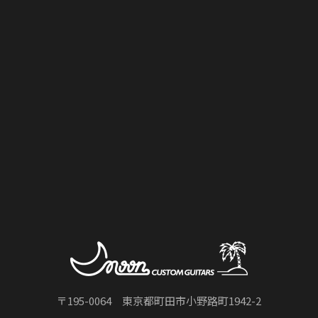
CUSTOM COMPONENT
Moon Guitarsは、厳選された様々なネック・ボディ材と国
内外の高品質のパーツで組み上げ、プロフェッショナルの要
望に応えるカスタム・コンポーネントのエキスパートです。
詳しくはこちら
お問い合わせ
TEL : 042-708-9691
〒195-0064 東京都町田市小野路町1942-2