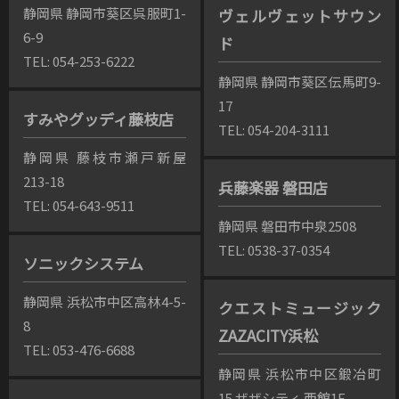
静岡県 静岡市葵区呉服町1-
ヴェルヴェットサウン
6-9
ド
TEL: 054-253-6222
静岡県 静岡市葵区伝馬町9-
17
すみやグッディ藤枝店
TEL: 054-204-3111
静岡県 藤枝市瀬戸新屋
213-18
兵藤楽器 磐田店
TEL: 054-643-9511
静岡県 磐田市中泉2508
TEL: 0538-37-0354
ソニックシステム
静岡県 浜松市中区高林4-5-
クエストミュージック
8
ZAZACITY浜松
TEL: 053-476-6688
静岡県 浜松市中区鍛冶町
15 ザザシティ 西館1F